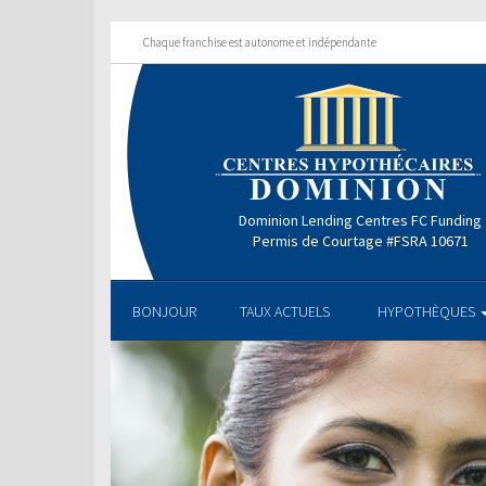
Chaque franchise est autonome et indépendante
Dominion Lending Centres FC Funding
Permis de Courtage #FSRA 10671
BONJOUR
TAUX ACTUELS
HYPOTHÈQUES