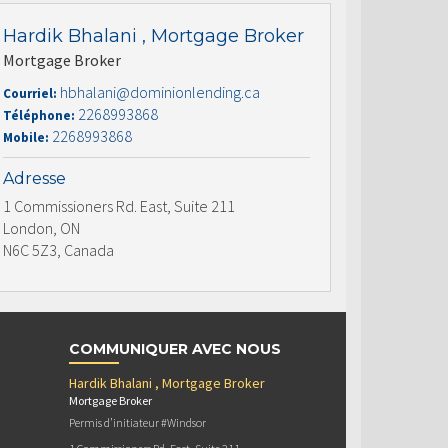
Hardik Bhalani , Mortgage Broker
Mortgage Broker
hbhalani@dominionlending.ca
Courriel:
2268993868
Téléphone:
2268993868
Mobile:
Adresse
1 Commissioners Rd. East, Suite 211
London, ON
N6C 5Z3, Canada
COMMUNIQUER AVEC NOUS
Hardik Bhalani , Mortgage Broker
Mortgage Broker
Permis d’initiateur #Windsor