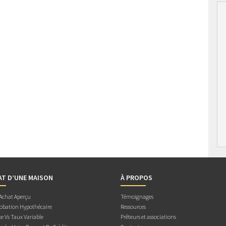
AT D’UNE MAISON
À PROPOS
 Achat Aperçu
Témoignages
obation Hypothécaire
Ressources
e Vs Taux Variable
Prêteurs et associations