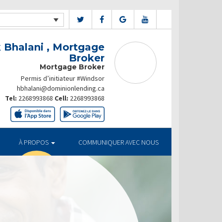
 Bhalani , Mortgage
Broker
Mortgage Broker
Permis d’initiateur #Windsor
hbhalani@dominionlending.ca
Tel:
2268993868
Cell:
2268993868
À PROPOS
COMMUNIQUER AVEC NOUS