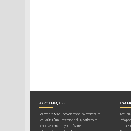
HYPOTHÈQUES
L’ACH
Les avantages du professionnel hypothécaire
Accueil
Les Coûts D’un Professionnel Hypothécaire
Préappr
Renouvellement hypothécaire
Taux Fix