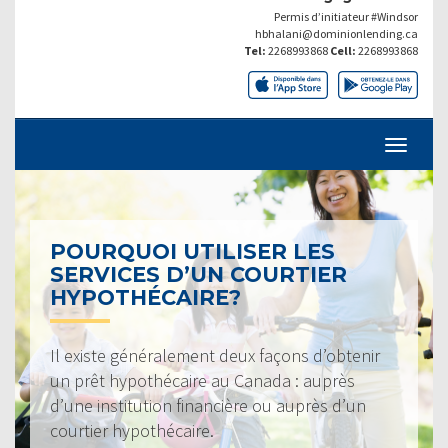
Permis d’initiateur #Windsor
hbhalani@dominionlending.ca
Tel:
2268993868
Cell:
2268993868
POURQUOI UTILISER LES
SERVICES D’UN COURTIER
HYPOTHÉCAIRE?
Il existe généralement deux façons d’obtenir
un prêt hypothécaire au Canada : auprès
d’une institution financière ou auprès d’un
courtier hypothécaire.