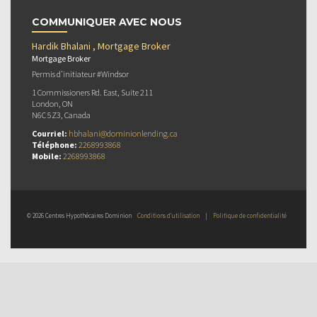
COMMUNIQUER AVEC NOUS
Hardik Bhalani , Mortgage Broker
Mortgage Broker
Permis d’initiateur #Windsor
1 Commissioners Rd. East, Suite 211
London, ON
N6C 5Z3, Canada
Courriel:
hbhalani@dominionlending.ca
Téléphone:
2268993868
Mobile:
2268993868
© 2026 Centres Hypothécaires Dominion
Conditions d’utilisation
|
Politique de confidentialité