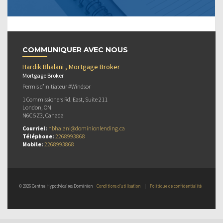
COMMUNIQUER AVEC NOUS
Hardik Bhalani , Mortgage Broker
Mortgage Broker
Permis d’initiateur #Windsor
1 Commissioners Rd. East, Suite 211
London, ON
N6C 5Z3, Canada
Courriel:
hbhalani@dominionlending.ca
Téléphone:
2268993868
Mobile:
2268993868
© 2026 Centres Hypothécaires Dominion
Conditions d’utilisation
|
Politique de confidentialité